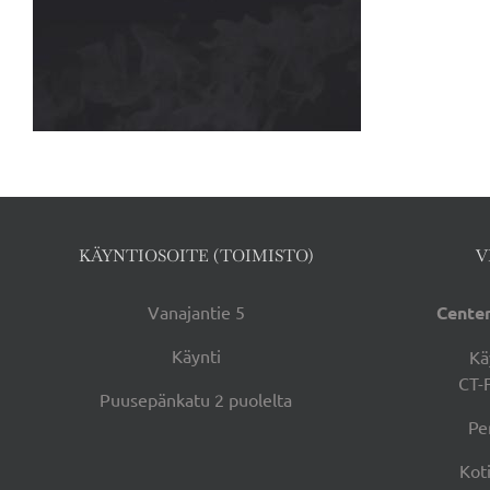
KÄYNTIOSOITE (TOIMISTO)
V
Vanajantie 5
Center
Käynti
Kä
CT-
Puusepänkatu 2 puolelta
Pe
Kot