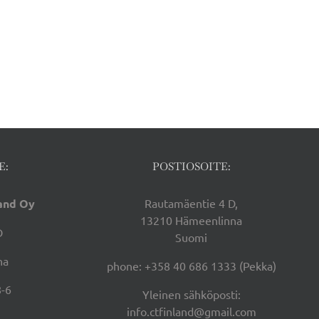
E:
POSTIOSOITE:
land Oy
Rautamäentie 4 D,
13210 Hämeenlinna
D
Suomi
na
phone: +358 40 686 1333 (Pekka)
-6
Yleinen sähköposti:
info.ctfinland@gmail.com