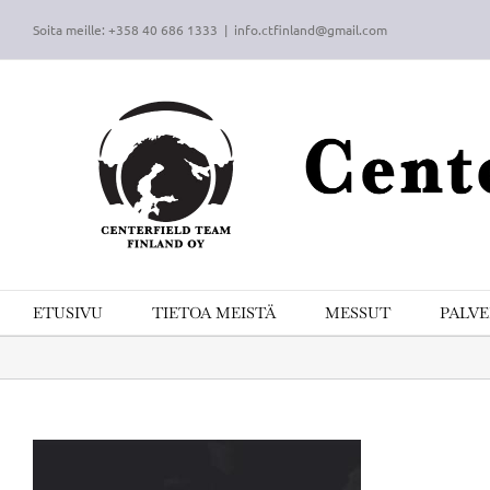
Skip
Soita meille: +358 40 686 1333
|
info.ctfinland@gmail.com
to
content
ETUSIVU
TIETOA MEISTÄ
MESSUT
PALV