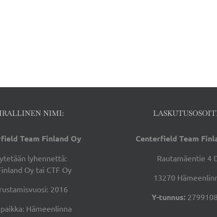
IRALLINEN NIMI:
LASKUTUSOSOIT
field Team Finland Oy
Centerfield Team Fin
ytetään lyhennettä:
Rautamäentie 4 
Finland Oy tai CTF Oy
13270 Hämeenlin
rustamisvuosi: 2016
Y-tunnus:
2799108
ipaikka: Hämeenlinna