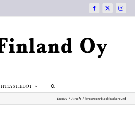
Facebook
X
Instagr
YHTEYSTIEDOT
Etusivu
Airsoft
livestream-block-background