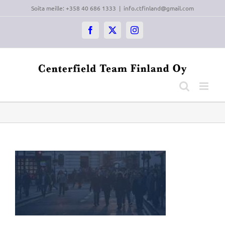
Skip
Soita meille: +358 40 686 1333
|
info.ctfinland@gmail.com
to
content
Facebook
X
Instagram