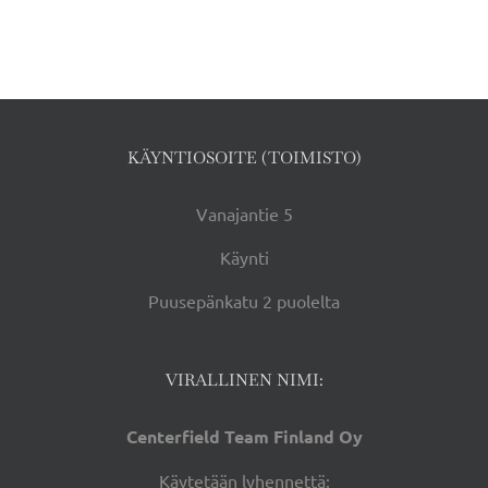
KÄYNTIOSOITE (TOIMISTO)
Vanajantie 5
Käynti
Puusepänkatu 2 puolelta
VIRALLINEN NIMI:
Centerfield Team Finland Oy
Käytetään lyhennettä: