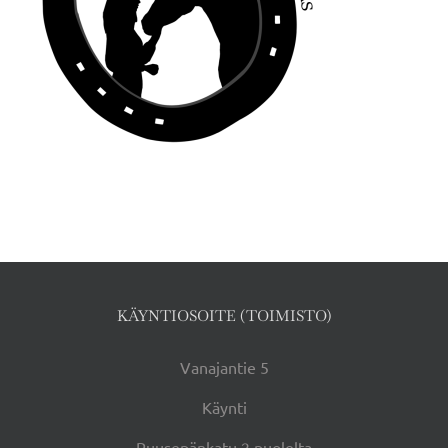
KÄYNTIOSOITE (TOIMISTO)
Vanajantie 5
Käynti
Puusepänkatu 2 puolelta