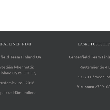
IRALLINEN NIMI:
LASKUTUSOSOIT
field Team Finland Oy
Centerfield Team Fin
ytetään lyhennettä:
Rautamäentie 4 
Finland Oy tai CTF Oy
13270 Hämeenlin
rustamisvuosi: 2016
Y-tunnus:
2799108
ipaikka: Hämeenlinna