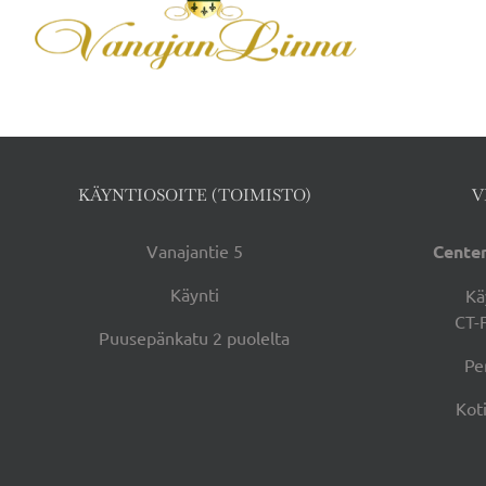
KÄYNTIOSOITE (TOIMISTO)
V
Vanajantie 5
Center
Käynti
Kä
CT-
Puusepänkatu 2 puolelta
Pe
Kot