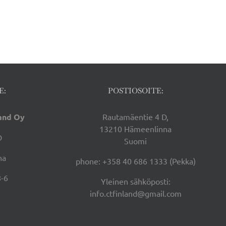
E:
POSTIOSOITE:
land Oy
Rautamäentie 4 D,
13210 Hämeenlinna
D
Suomi
na
phone: +358 40 686 1333 (Pekka)
-6
Yleinen sähköposti:
info.ctfinland@gmail.com