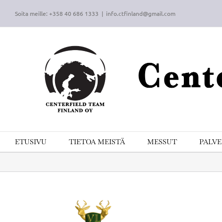
Skip
Soita meille: +358 40 686 1333
|
info.ctfinland@gmail.com
to
content
ETUSIVU
TIETOA MEISTÄ
MESSUT
PALV