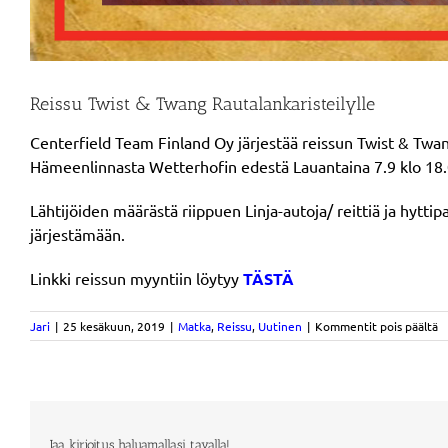
Reissu Twist & Twang Rautalankaristeilylle
Centerfield Team Finland Oy järjestää reissun Twist & Twan
Hämeenlinnasta Wetterhofin edestä Lauantaina 7.9 klo 18.00
Lähtijöiden määrästä riippuen Linja-autoja/ reittiä ja hytt
järjestämään.
Linkki reissun myyntiin löytyy
TÄSTÄ
ar
Jari
|
25 kesäkuun, 2019
|
Matka
,
Reissu
,
Uutinen
|
Kommentit pois päältä
R
T
&
T
Ra
Jaa kirjoitus haluamallasi tavalla!