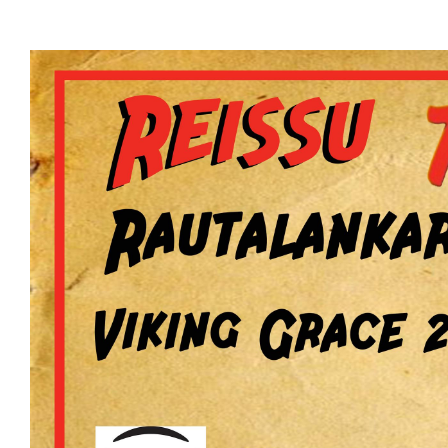
Katso
kuvaa
isompana