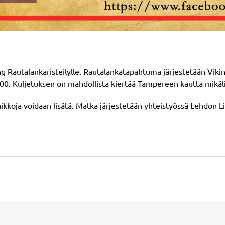
g Rautalankaristeilylle. Rautalankatapahtuma järjestetään Vikin
. Kuljetuksen on mahdollista kiertää Tampereen kautta mikäli T
ipaikkoja voidaan lisätä. Matka järjestetään yhteistyössä Lehdon
tikkelissa
eissu
wist
wang
utalankaristeilylle