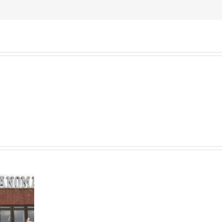
Riihimäen
Rautatieläisten