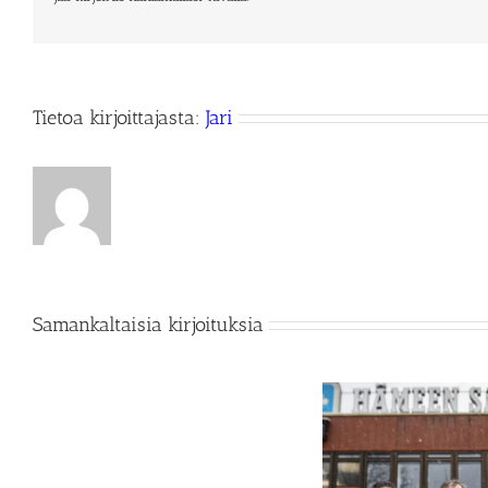
Tietoa kirjoittajasta:
Jari
Samankaltaisia kirjoituksia
Messutuotannon
Yhteistyö Hämeen Median