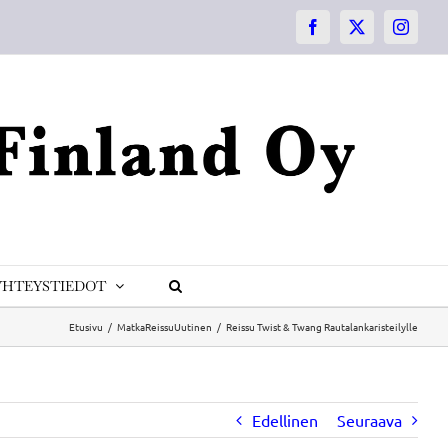
Facebook
X
Instagr
YHTEYSTIEDOT
Etusivu
Matka
Reissu
Uutinen
Reissu Twist & Twang Rautalankaristeilylle
Edellinen
Seuraava