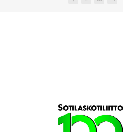
Facebook
X
LinkedIn
Sähköpost
Suunnaksi
Kanta-
Sotlilaskotiliitto ry – 100