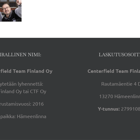
Soittokunta
konsertti
IRALLINEN NIMI:
LASKUTUSOSOIT
field Team Finland Oy
Centerfield Team Fin
ytetään lyhennettä:
Rautamäentie 4 
Finland Oy tai CTF Oy
13270 Hämeenlin
rustamisvuosi: 2016
Y-tunnus:
2799108
ipaikka: Hämeenlinna