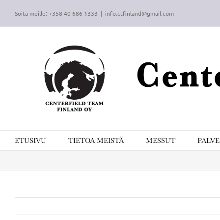
Skip
Soita meille: +358 40 686 1333
|
info.ctfinland@gmail.com
to
content
ETUSIVU
TIETOA MEISTÄ
MESSUT
PALV