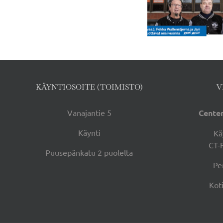
uutisia
kanssa sai jatkoa
KÄYNTIOSOITE (TOIMISTO)
V
Vanajantie 5
Center
Käynti
Kä
CT-
Puusepänkatu 2 puolelta
Pe
Kot