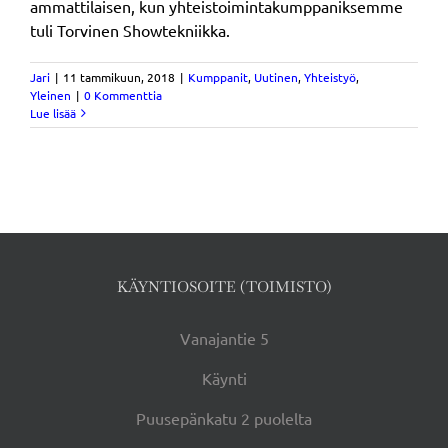
ammattilaisen, kun yhteistoimintakumppaniksemme
tuli Torvinen Showtekniikka.
Jari
|
11 tammikuun, 2018
|
Kumppanit
,
Uutinen
,
Yhteistyö
,
Yleinen
|
0 Kommenttia
Lue lisää
KÄYNTIOSOITE (TOIMISTO)
Vanajantie 5
Käynti
Puusepänkatu 2 puolelta