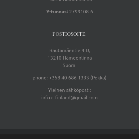
Y-tunnus:
2799108-6
POSTIOSOITE:
Rautamäentie 4 D,
13210 Hämeenlinna
Suomi
phone: +358 40 686 1333 (Pekka)
Yleinen sähköposti:
info.ctfinland@gmail.com
Centerfield Team Finland Oy | Copyright 2026 |
Tietosuojaseloste |