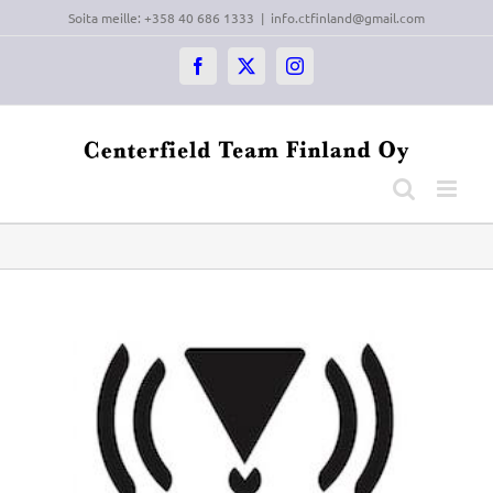
Skip
Soita meille: +358 40 686 1333
|
info.ctfinland@gmail.com
to
content
Facebook
X
Instagram