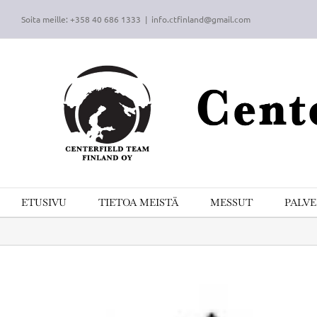
Skip
Soita meille: +358 40 686 1333
|
info.ctfinland@gmail.com
to
content
ETUSIVU
TIETOA MEISTÄ
MESSUT
PALV