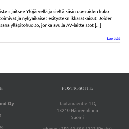
 sijaitsee Ylöjärvellä ja sieltä käsin operoiden koko
 toimivat ja nykyaikaiset esitystekniikkaratkaisut. Joiden
a ylläpitohuolto, jonka avulla AV-laitteistot [...]
Lue lisää
E:
POSTIOSOITE:
land Oy
Rautamäentie 4 D,
13210 Hämeenlinna
D
Suomi
na
phone: +358 40 686 1333 (Pekka)