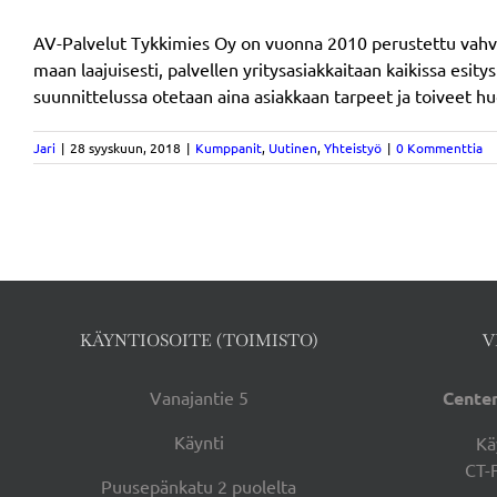
AV-Palvelut Tykkimies Oy on vuonna 2010 perustettu vahvas
maan laajuisesti, palvellen yritysasiakkaitaan kaikissa esity
suunnittelussa otetaan aina asiakkaan tarpeet ja toiveet huo
Jari
|
28 syyskuun, 2018
|
Kumppanit
,
Uutinen
,
Yhteistyö
|
0 Kommenttia
KÄYNTIOSOITE (TOIMISTO)
V
Vanajantie 5
Center
Käynti
Kä
CT-
Puusepänkatu 2 puolelta