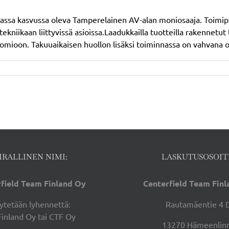
sa kasvussa oleva Tamperelainen AV-alan moniosaaja. Toimipiste
stekniikaan liittyvissä asioissa.Laadukkailla tuotteilla rakennetut
mioon. Takuuaikaisen huollon lisäksi toiminnassa on vahvana osan
IRALLINEN NIMI:
LASKUTUSOSOIT
field Team Finland Oy
Centerfield Team Fin
ytetään lyhennettä:
Rautamäentie 4 
Finland Oy tai CTF Oy
13270 Hämeenlin