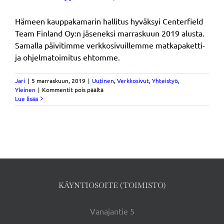
Hämeen kauppakamarin hallitus hyväksyi Centerfield
Team Finland Oy:n jäseneksi marraskuun 2019 alusta.
Samalla päivitimme verkkosivuillemme matkapaketti-
ja ohjelmatoimitus ehtomme.
Jari
|
5 marraskuun, 2019
|
Uutinen
,
Verkkosivut
,
Yhteistyö
,
artikkelissa
Yleinen
|
Kommentit pois päältä
Centerfield
Lue lisää
Team
Finland
Oy
hyväksyttiin
Hämeen
kauppakamarin
jäseneksi
KÄYNTIOSOITE (TOIMISTO)
Vanajantie 5