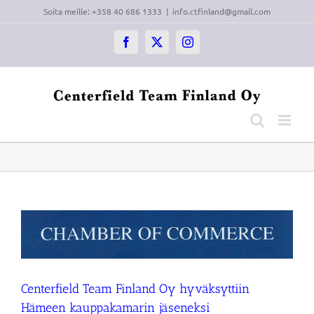
Skip
Soita meille: +358 40 686 1333
|
info.ctfinland@gmail.com
to
content
Facebook
X
Instagram
Centerfield Team Finland Oy hyväksyttiin
Hämeen kauppakamarin jäseneksi