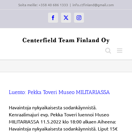
Skip
Soita meille: +358 40 686 1333
|
info.ctfinland@gmail.com
to
content
Facebook
X
Instagram
Luento: Pekka Toveri Museo MILITARIASSA
Havaintoja nykyaikaisesta sodankäynnistä.
Kenraalimajuri evp. Pekka Toveri luennoi Museo
MILITARIASSA 11.5.2022 klo 18:00 alkaen Aiheena:
Havaintoja nykyaikaisesta sodankäynnistä. Liput 15€