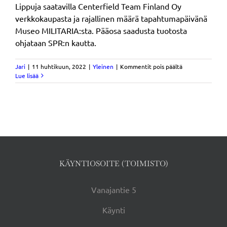
Lippuja saatavilla Centerfield Team Finland Oy
verkkokaupasta ja rajallinen määrä tapahtumapäivänä
Museo MILITARIA:sta. Pääosa saadusta tuotosta
ohjataan SPR:n kautta.
artikkelissa
Jari
|
11 huhtikuun, 2022
|
Yleinen
|
Kommentit pois päältä
Luento:
Lue lisää
Pekka
Toveri
Museo
MILITARIASSA
KÄYNTIOSOITE (TOIMISTO)
Vanajantie 5
Käynti