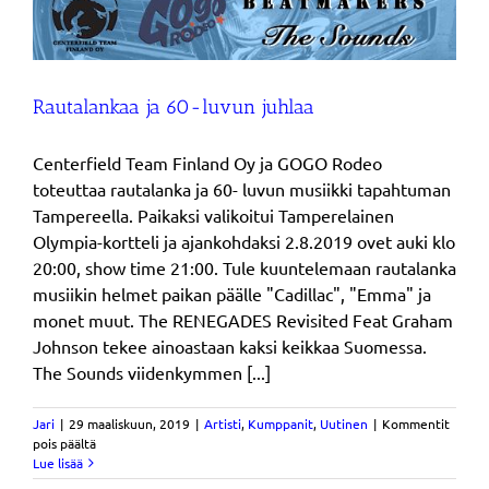
Rautalankaa ja 60-luvun juhlaa
Centerfield Team Finland Oy ja GOGO Rodeo
toteuttaa rautalanka ja 60- luvun musiikki tapahtuman
Tampereella. Paikaksi valikoitui Tamperelainen
Olympia-kortteli ja ajankohdaksi 2.8.2019 ovet auki klo
20:00, show time 21:00. Tule kuuntelemaan rautalanka
musiikin helmet paikan päälle "Cadillac", "Emma" ja
monet muut. The RENEGADES Revisited Feat Graham
Johnson tekee ainoastaan kaksi keikkaa Suomessa.
The Sounds viidenkymmen [...]
Jari
|
29 maaliskuun, 2019
|
Artisti
,
Kumppanit
,
Uutinen
|
Kommentit
artikkelissa
pois päältä
Rautalankaa
Lue lisää
ja