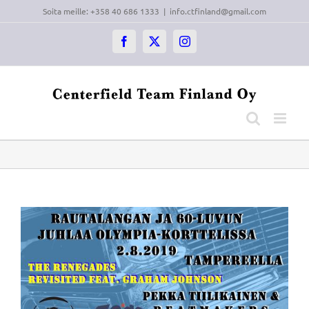
Skip
Soita meille: +358 40 686 1333
|
info.ctfinland@gmail.com
to
content
Facebook
X
Instagram