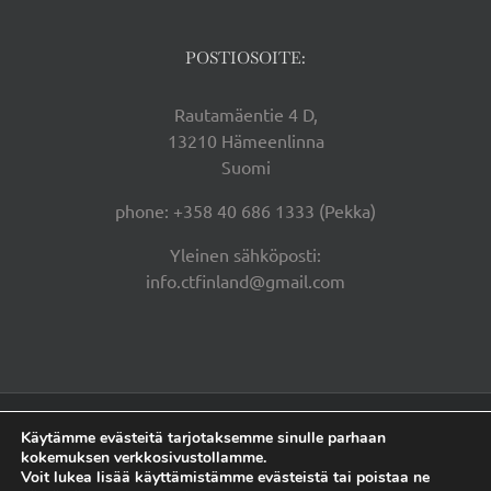
POSTIOSOITE:
Rautamäentie 4 D,
13210 Hämeenlinna
Suomi
phone: +358 40 686 1333 (Pekka)
Yleinen sähköposti:
info.ctfinland@gmail.com
Centerfield Team Finland Oy | Copyright 2026 |
Tietosuojaseloste |
Käytämme evästeitä tarjotaksemme sinulle parhaan
Kansleri Oy |
Ylläpito
kokemuksen verkkosivustollamme.
Voit lukea lisää käyttämistämme evästeistä tai poistaa ne