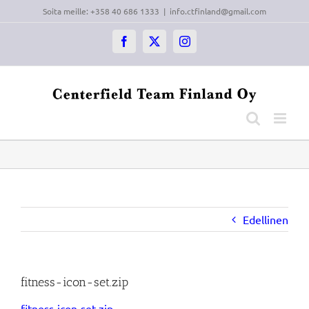
Skip
Soita meille: +358 40 686 1333
|
info.ctfinland@gmail.com
to
content
Facebook
X
Instagram
Edellinen
fitness-icon-set.zip
fitness-icon-set.zip