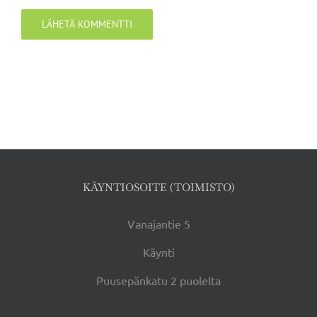
KÄYNTIOSOITE (TOIMISTO)
Vanajantie 5
Käynti
Puusepänkatu 2 puolelta