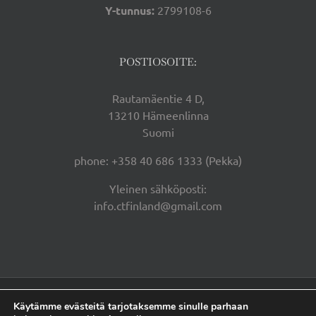
Y-tunnus:
2799108-6
POSTIOSOITE:
Rautamäentie 4 D,
13210 Hämeenlinna
Suomi
phone: +358 40 686 1333 (Pekka)
Yleinen sähköposti:
info.ctfinland@gmail.com
Centerfield Team Finland Oy | Copyright 2026 |
Tietosuojaseloste |
Käytämme evästeitä tarjotaksemme sinulle parhaan
Kansleri Oy |
Ylläpito