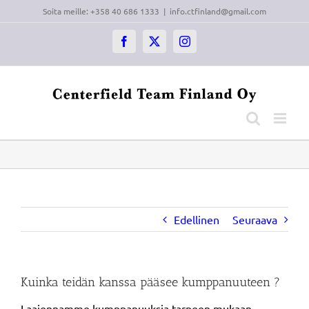
Skip
Soita meille: +358 40 686 1333
|
info.ctfinland@gmail.com
to
content
Facebook
X
Instagram
Edellinen
Seuraava
Kuinka teidän kanssa pääsee kumppanuuteen ?
Laajennamme kumppanuuksia tarpeen mukaan,