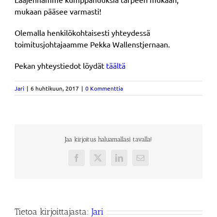
mukaan pääsee varmasti!
Olemalla henkilökohtaisesti yhteydessä
toimitusjohtajaamme Pekka Wallenstjernaan.
Pekan yhteystiedot löydät
täältä
Jari
|
6 huhtikuun, 2017
|
0 Kommenttia
Jaa kirjoitus haluamallasi tavalla!
Facebook
X
LinkedIn
Sähköposti
Tietoa kirjoittajasta:
Jari