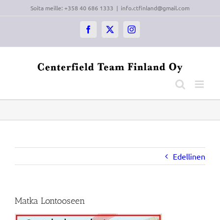
Skip
Soita meille: +358 40 686 1333
|
info.ctfinland@gmail.com
to
content
Facebook
X
Instagram
Edellinen
Matka Lontooseen