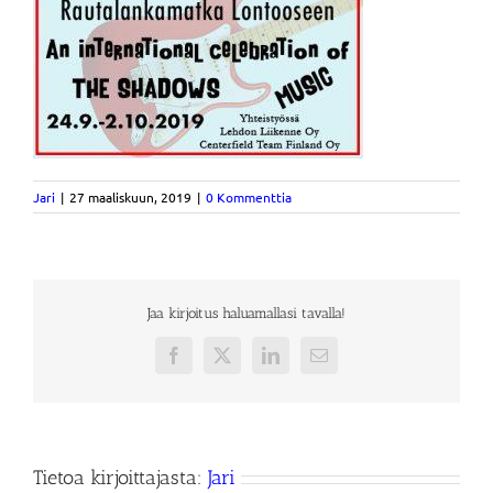
Jari
|
27 maaliskuun, 2019
|
0 Kommenttia
Jaa kirjoitus haluamallasi tavalla!
Facebook
X
LinkedIn
Sähköposti
Tietoa kirjoittajasta:
Jari