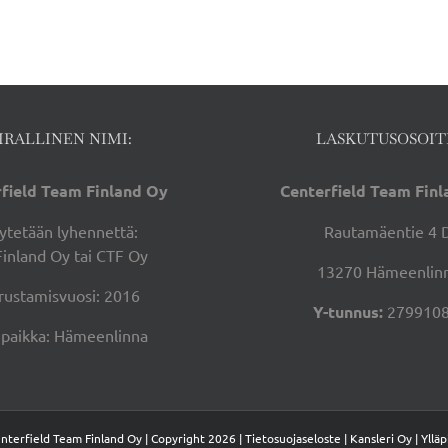
ja
60-
luvun
juhlaa
IRALLINEN NIMI:
LASKUTUSOSOIT
field Team Finland Oy
Centerfield Team Fin
ytetään lyhennettä:
Rautamäentie 4 
Finland Oy tai CTF Oy
13270 Hämeenlin
rustamisvuosi: 2016
Y-tunnus:
2799108
ipaikka: Hämeenlinna
nterfield Team Finland Oy | Copyright 2026 |
Tietosuojaseloste |
Kansleri Oy |
Ylläp