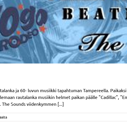
lanka ja 60- luvun musiikki tapahtuman Tampereella. Paikaksi v
telemaan rautalanka musiikin helmet paikan päälle "Cadillac"
 The Sounds viidenkymmen [...]
artikkelissa
äältä
Rautalankaa