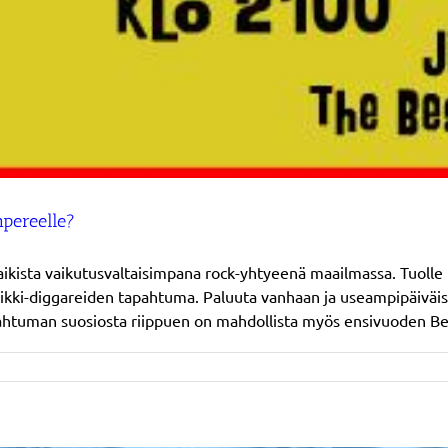
mpereelle?
 kaikista vaikutusvaltaisimpana rock-yhtyeenä maailmassa. Tuoll
iikki-diggareiden tapahtuma. Paluuta vanhaan ja useampipäiväi
pahtuman suosiosta riippuen on mahdollista myös ensivuoden Beat
issa
le