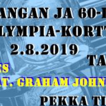
ajia
eelle?