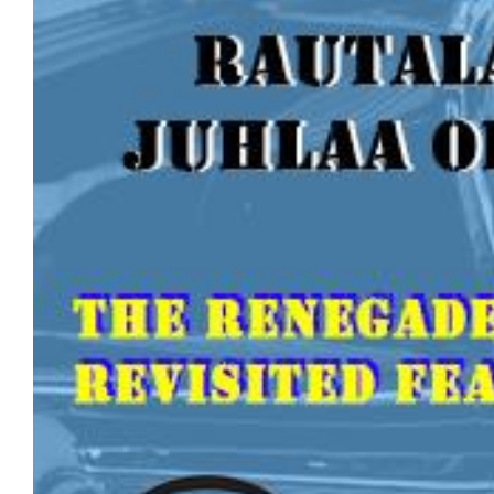
löytyy
kannatt
Tamper