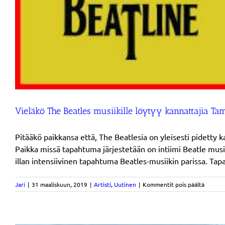
Vieläkö The Beatles musiikille löytyy kannattajia Ta
Pitääkö paikkansa että, The Beatlesia on yleisesti pidetty
Paikka missä tapahtuma järjestetään on intiimi Beatle mus
illan intensiivinen tapahtuma Beatles-musiikin parissa. Ta
artikkel
Jari
|
31 maaliskuun, 2019
|
Artisti
,
Uutinen
|
Kommentit pois päältä
Vieläkö
The
Beatles
musiikil