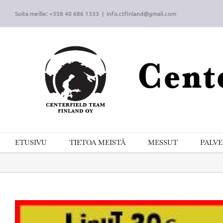
Skip
Soita meille: +358 40 686 1333
|
info.ctfinland@gmail.com
to
content
ETUSIVU
TIETOA MEISTÄ
MESSUT
PALV