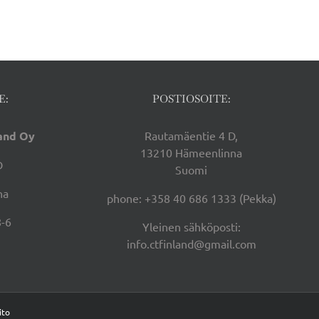
E:
POSTIOSOITE:
land Oy
Rautamäentie 4 D,
13210 Hämeenlinna
D
Suomi
na
phone: +358 40 686 1333 (Pekka)
-6
Yleinen sähköposti:
info.ctfinland@gmail.com
ito