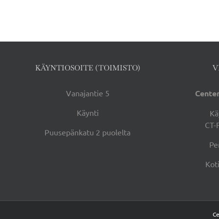
KÄYNTIOSOITE (TOIMISTO)
V
Vanajantie 5
Center
Käynti
Kä
CT-
Puusepänkatu 2 puolelta
Pe
Kot
Ce