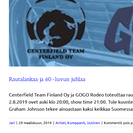
Rautalankaa ja 60-luvun juhlaa
Centerfield Team Finland Oy ja GOGO Rodeo toteuttaa rauta
2.8.2019 ovet auki klo 20:00, show time 21:00. Tule kuun
Graham Johnson tekee ainoastaan kaksi keikkaa Suomessa.
Jari
|
29 maaliskuun, 2019
|
Artisti
,
Kumppanit
,
Uutinen
|
Kommentit pois p