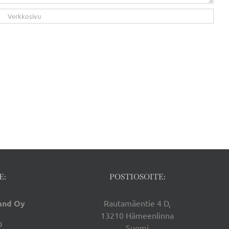
E:
POSTIOSOITE:
land Oy
Rautamäentie 4 D,
13210 Hämeenlinna
D
Suomi