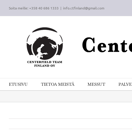
Skip
Soita meille: +358 40 686 1333
|
info.ctfinland@gmail.com
to
content
ETUSIVU
TIETOA MEISTÄ
MESSUT
PALV