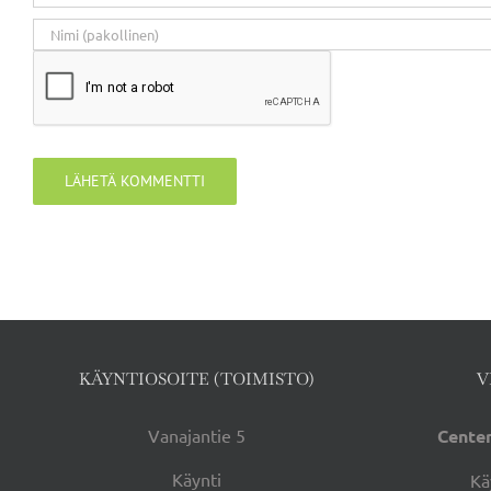
KÄYNTIOSOITE (TOIMISTO)
V
Vanajantie 5
Center
Käynti
Kä