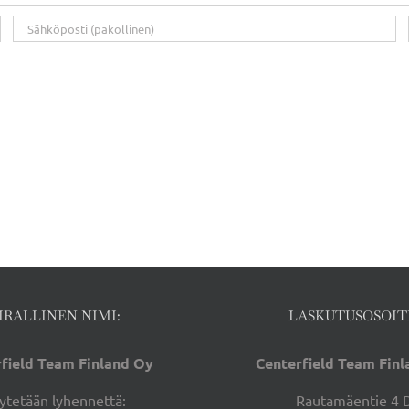
IRALLINEN NIMI:
LASKUTUSOSOIT
field Team Finland Oy
Centerfield Team Fin
ytetään lyhennettä:
Rautamäentie 4 